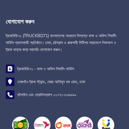
যোগাযোগ করুন
ট্রাকবিডি৭১ (TRUCKBD71) বাংলাদেশের অন্যতম বিশ্বস্ত বাসা ও অফিস শিফটিং
সার্ভিস প্রদানকারী প্রতিষ্ঠান। ঢাকা, চট্টগ্রাম ও রাজশাহী সিটিসহ সারাদেশে পিকআপ ও
ট্রাক ভাড়ার জন্য সরাসরি যোগাযোগ করুন।
ট্রাকবিডি৭১ - বাসা ও অফিস শিফটিং সার্ভিস
তেজগাঁও ট্রাক স্ট্যান্ড, মেয়র আনিসুল হক রোড, ঢাকা
হটলাইন এবং হোয়াটসঅ্যাপ ০১৭৭১-৫৩৬৯৯৯