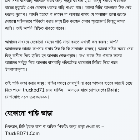
এক সময় বাসাবাড়ি পরিবর্তন করার জন্য প্রচুর ঝামেলা হতো কিন্তু সময়ের পরিবর্তনে
হাতের মুহূর্তেই এখন যেকোন ধরনের গাড়ি পাওয়া যায়। আমরা দিচ্ছি আপনাকে ঠিক সেই
ধরনের সুযোগ। আপনি হয়তো বা জানেন না আপনার বাসায় যে মালামাল গুলো রয়েছে
সেগুলো সঠিকভাবে পরিবর্তন করার জন্য ঠিক কতজন লেবার প্রয়োজন! কিন্তু আমরা
জানি। তাই আপনি নিশ্চিত থাকতে পারেন।
আমাদের মাধ্যমে যেকোনো ধরনের গাড়ি ভাড়া করতে এখনই কল করুন : আপনি
আমাদেরকে জানান আপনার বাসায় ঠিক কি কি মালামাল রয়েছে। আমরা সঠিক সময়ে সেরা
কিছু কর্মীকে নিয়ে হাজির হব আপনার দোরগোড়ায়। কথা কাজে ঠিক থাকলে আমরা
আমাদের সবটুকু দিয়ে আপনার বাসাবাড়ি পরিবর্তনের ঝামেলাটা মিটিয়ে দিতে পারব
ইনশাআল্লাহ।
তাই গাড়ি ভাড়া করার জন্য : গাড়ির স্থানে ঘোরাঘুরি না করে আপনার হাতের কাছেই বেছে
নিতে পারেন truckbd71 সেরা সার্ভিস। আমাদের সাথে যোগাযোগের ঠিকানা :
যোগাযোগ: ০১৭৭১৫৩৬৯৯৯।
যেকোনো গাড়ি ভাড়া
পিকআপ, মিনি ট্রাক বাসা বা অফিস শিফটিং জন্য ভাড়া দেওয়া হয় –
TruckBD71.Com