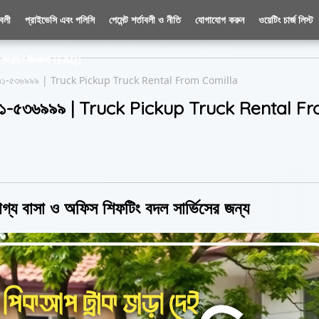
াবলী
প্রাইভেসি এবং পলিসি
পেমেন্ট শর্তাবলী ও নীতি
যোগাযোগ করুন
ওয়েটিং চার্জ লিস্ট
সাধারণ জিজ্ঞাসা (FAQ)
়া ০১৭৭১-৫৩৬৯৯৯ | Truck Pickup Truck Rental From Comilla
া ০১৭৭১-৫৩৬৯৯৯ | Truck Pickup Truck Rental F
োগ্য বাসা ও অফিস শিফটিং বদল সার্ভিসের জন্য