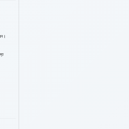
রেন।
স্ত