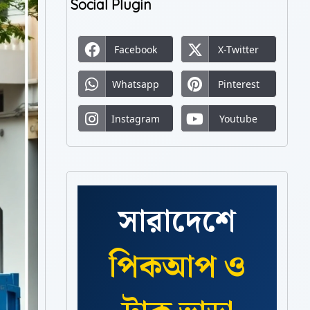
Social Plugin
Facebook
X-Twitter
Whatsapp
Pinterest
Instagram
Youtube
সারাদেশে
পিকআপ ও