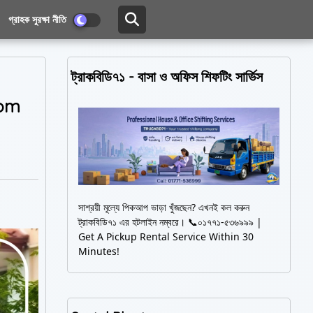
গ্রাহক সুরক্ষা নীতি
ট্রাকবিডি৭১ - বাসা ও অফিস শিফটিং সার্ভিস
rom
সাশ্রয়ী মূল্যে পিকআপ ভাড়া খুঁজছেন? এখনই কল করুন
ট্রাকবিডি৭১ এর হটলাইন নম্বরে। 📞০১৭৭১-৫৩৬৯৯৯ |
Get A Pickup Rental Service Within 30
Minutes!