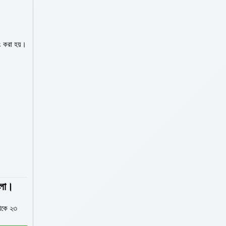
িং করা হয়।
হলো।
থেকে ২৩