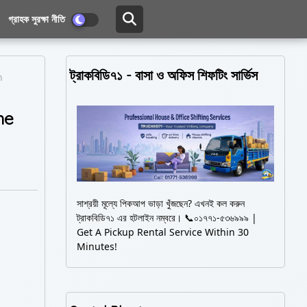
গ্রাহক সুরক্ষা নীতি
ট্রাকবিডি৭১ - বাসা ও অফিস শিফটিং সার্ভিস
n
ane
সাশ্রয়ী মূল্যে পিকআপ ভাড়া খুঁজছেন? এখনই কল করুন
ট্রাকবিডি৭১ এর হটলাইন নম্বরে। 📞০১৭৭১-৫৩৬৯৯৯ |
Get A Pickup Rental Service Within 30
Minutes!