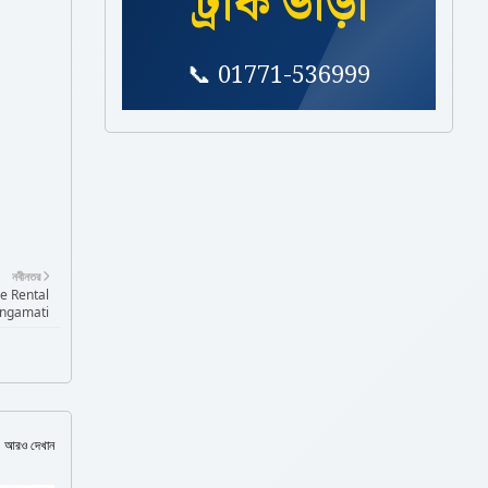
ট্রাক ভাড়া
📞 01771-536999
বাসা ও অফিস শিফটিং সার্ভিস
বা মেশিনারিজ শিফটিং
নবীনতর
ane Rental
angamati
আরও দেখান