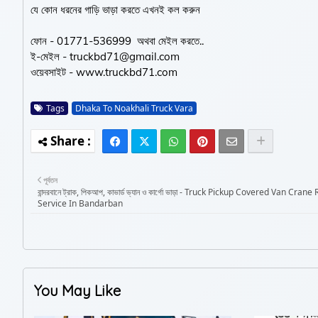
যে কোন ধরনের গাড়ি ভাড়া করতে এখনই কল করুন
ফোন - 01771-536999 অথবা মেইল করতে..
ই-মেইল - truckbd71@gmail.com
ওয়েবসাইট - www.truckbd71.com
Tags
Dhaka To Noakhali Truck Vara
পূর্বতন
বান্দরবানে ট্রাক, পিকআপ, কাভার্ড ভ্যান ও কার্গো ভাড়া - Truck Pickup Covered Van Crane
Service In Bandarban
You May Like