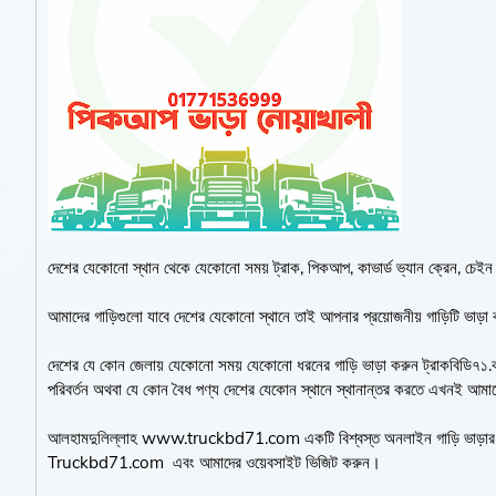
দেশের যেকোনো স্থান থেকে যেকোনো সময় ট্রাক, পিকআপ, কাভার্ড ভ্যান ক্রেন, চেইন 
আমাদের গাড়িগুলো যাবে দেশের যেকোনো স্থানে তাই আপনার প্রয়োজনীয় গাড়িটি ভাড
দেশের যে কোন জেলায় যেকোনো সময় যেকোনো ধরনের গাড়ি ভাড়া করুন ট্রাকবিডি৭১.ক
পরিবর্তন অথবা যে কোন বৈধ পণ্য দেশের যেকোন স্থানে স্থানান্তর করতে এখনই আ
আলহামদুলিল্লাহ www.truckbd71.com একটি বিশ্বস্ত অনলাইন গাড়ি ভাড়ার প্রত
Truckbd71.com এবং আমাদের ওয়েবসাইট ভিজিট করুন।