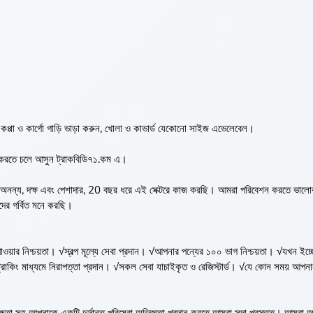
কপ্পা ও কার্গো গাড়ি ভাড়া করুন, খোলা ও কাভার্ড যেকোনো সাইজ এভেলেবেল।
়া করতে চলে আসুন ট্রাকবিডি৭১.কম এ।
রা অনন্য, দক্ষ এবং পেশাদার, 20 বছর ধরে এই সেক্টরে কাজ করছি। আমরা পরিবেশন করতে ভাল
েদের গর্বিত মনে করছি।
়ার নিশ্চয়তা। √স্বল্প মূল্যে সেবা প্রদান। √আপনার পন্যের ১০০ ভাগ নিশ্চয়তা। √যখন ইচ্
 ট্রাকিং মাধ্যমে নিরাপত্তা প্রদান। √সকল সেবা যাচাইকৃত ও রেজিস্টার্ড। √যে কোন সময় আপ
 দক্ষতা সহ আপনাকে একটি দুর্দান্ত পরিষেবা অভিজ্ঞতা প্রদান করতে আমরা সদা প্রস্তুত। আমরা আ