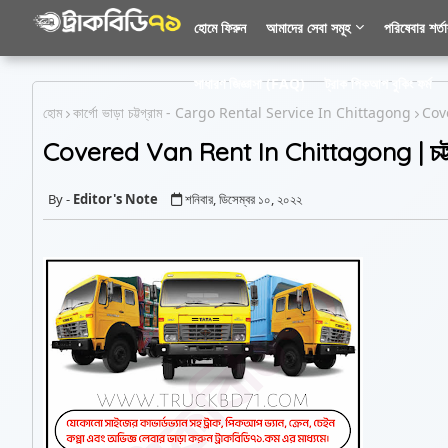
হোমে ফিরুন
আমাদের সেবা সমূহ
পরিষেবার শর্ত
সাধারণ জিজ্ঞাসা (FAQ)
ট্রাক পিকআপ বুকিং ফর্ম
হোম
কার্গো ভাড়া চট্টগ্রাম - Cargo Rental Service In Chittagong
Cove
Covered Van Rent In Chittagong | চট্টগ্রাম
Editor's Note
শনিবার, ডিসেম্বর ১০, ২০২২