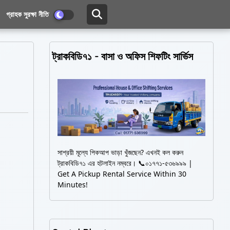
গ্রাহক সুরক্ষা নীতি
ট্রাকবিডি৭১ - বাসা ও অফিস শিফটিং সার্ভিস
সাশ্রয়ী মূল্যে পিকআপ ভাড়া খুঁজছেন? এখনই কল করুন
ট্রাকবিডি৭১ এর হটলাইন নম্বরে। 📞০১৭৭১-৫৩৬৯৯৯ |
Get A Pickup Rental Service Within 30
Minutes!