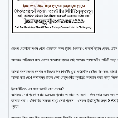
দেশের যেকোনো স্থান থেকে যেকোনো সময় ট্রাক, পিকআপ, কাভার্ড ভ্যান ক্রেন, চেইন 
আমাদের গাড়িগুলো যাবে দেশের যেকোনো স্থানে তাই আপনার প্রয়োজনীয় গাড়িটি ভাড
আমরা বাংলাদেশের চলমান হাউজ/অফিস শিফটিং এন্ড লজিস্টিক সেক্টরে বিশেষজ্ঞ, আম
আমরা সারা দেশে অসামান্য মানের সেবা নেতৃস্থানীয় ক্লায়েন্ট সরবরাহ করার জন্য নিজ
ট্রাকবিডি৭১ এর সেবা আপনি কেন নেবেন?
আমাদের সেবা গ্রহণ করার অন্যতম প্রধান যে কারণ তা হলো - √যে কোন সময় সেবা পাওয
জানতে পারা। √নির্ধারিত সময়ের মধ্যে সেবা প্রদান। √সকল ট্রিটমেন্টের জন্য GPS
গ্রহণ।
আমাদের কিছু সেরা টিম মেম্বারদের রয়েছে শিফটিং এন্ড প্যাকেজিংয়ের দক্ষতা। তাদের