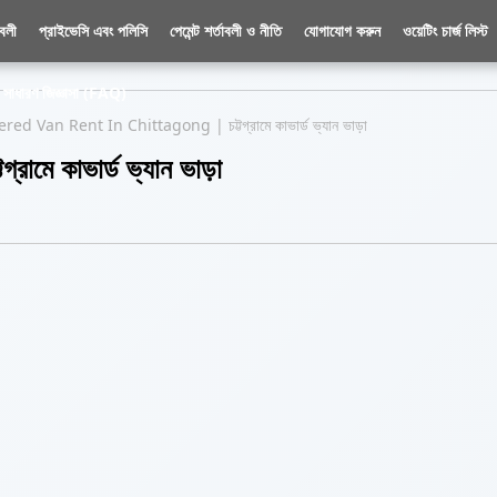
াবলী
প্রাইভেসি এবং পলিসি
পেমেন্ট শর্তাবলী ও নীতি
যোগাযোগ করুন
ওয়েটিং চার্জ লিস্ট
সাধারণ জিজ্ঞাসা (FAQ)
red Van Rent In Chittagong | চট্টগ্রামে কাভার্ড ভ্যান ভাড়া
ে কাভার্ড ভ্যান ভাড়া