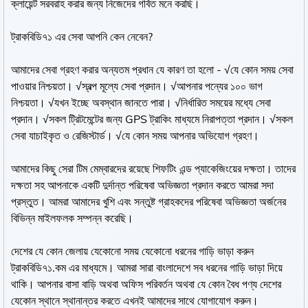
ক্লায়েন্ট সরবরাহ করার জন্য নিজেদের গর্বিত মনে করছি।
ট্রাকবিডি৭১ এর সেবা আপনি কেন নেবেন?
আমাদের সেবা গ্রহণ করার অন্যতম প্রধান যে কারণ তা হলো - √যে কোন সময় সেবা
পাওয়ার নিশ্চয়তা। √স্বল্প মূল্যে সেবা প্রদান। √আপনার পন্যের ১০০ ভাগ
নিশ্চয়তা। √যখন ইচ্ছে অবস্থান জানতে পারা। √নির্ধারিত সময়ের মধ্যে সেবা
প্রদান। √সকল ট্রিটমেন্টের জন্য GPS ট্রাকিং মাধ্যমে নিরাপত্তা প্রদান। √সকল
সেবা যাচাইকৃত ও রেজিস্টার্ড। √যে কোন সময় আপনার অভিযোগ গ্রহণ।
আমাদের কিছু সেরা টিম মেম্বারদের রয়েছে শিফটিং এন্ড প্যাকেজিংয়ের দক্ষতা। তাদের
দক্ষতা সহ আপনাকে একটি দুর্দান্ত পরিষেবা অভিজ্ঞতা প্রদান করতে আমরা সদা
প্রস্তুত। আমরা আমাদের খুশি এবং সন্তুষ্ট গ্রাহকদের পরিষেবা অভিজ্ঞতা অর্জনের
বিভিন্ন মাইলফলক সম্পন্ন করেছি।
দেশের যে কোন জেলায় যেকোনো সময় যেকোনো ধরনের গাড়ি ভাড়া করুন
ট্রাকবিডি৭১.কম এর মাধ্যমে। আমরা সারা বাংলাদেশে সব ধরনের গাড়ি ভাড়া দিয়ে
থাকি। আপনার বাসা বাড়ি অথবা অফিস পরিবর্তন অথবা যে কোন বৈধ পণ্য দেশের
যেকোন স্থানে স্থানান্তর করতে এখনই আমাদের সাথে যোগাযোগ করুন।