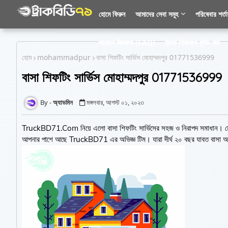
হোমে ফিরুন
আমাদের সেবা সমূহ
পরিষেবার শর্ত
সাধারণ জিজ্ঞাসা (FAQ)
ট্রাক পিকআপ বুকিং ফর্ম
হোম
mohammadpur
বাসা শিফটিং সার্ভিস মোহাম্মদপুর 01771536999
বাসা শিফটিং সার্ভিস মোহাম্মদপুর 01771536999
অ্যাডমিন
মঙ্গলবার, আগস্ট ০১, ২০২৩
TruckBD71.Com নিয়ে এলো বাসা শিফটিং সার্ভিসের সহজ ও নিরাপদ সমাধান। মোহা
আপনার পাশে আছে TruckBD71 এর অভিজ্ঞ টিম। যারা দীর্ঘ ২০ বছর যাবত বাসা অ