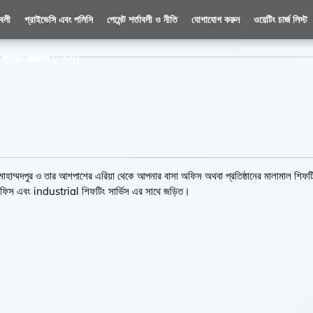
াবলী
প্রাইভেসি এবং পলিসি
পেমেন্ট শর্তাবলী ও নীতি
যোগাযোগ করুন
ওয়েটিং চার্জ লিস্ট
সাধারণ জিজ্ঞাসা (FAQ)
ম্মদপুর ও তার আশপাশের এরিয়া থেকে আপনার বাসা অফিস অথবা প্রতিষ্ঠানের মালামাল শিফট
ফিস এবং industrial শিফটিং সার্ভিস এর সাথে জড়িত।