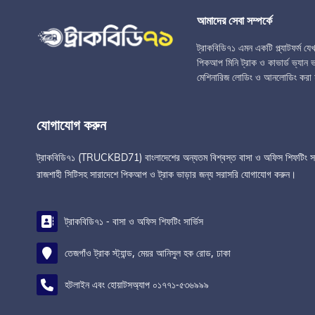
আমাদের সেবা সম্পর্কে
ট্রাকবিডি৭১ এমন একটি প্ল্যাটফর্ম য
পিকআপ মিনি ট্রাক ও কাভার্ড ভ্যান ভা
মেশিনারিজ লোডিং ও আনলোডিং করা 
যোগাযোগ করুন
ট্রাকবিডি৭১ (TRUCKBD71) বাংলাদেশের অন্যতম বিশ্বস্ত বাসা ও অফিস শিফটিং সার্ভিস 
রাজশাহী সিটিসহ সারাদেশে পিকআপ ও ট্রাক ভাড়ার জন্য সরাসরি যোগাযোগ করুন।
ট্রাকবিডি৭১ - বাসা ও অফিস শিফটিং সার্ভিস
তেজগাঁও ট্রাক স্ট্যান্ড, মেয়র আনিসুল হক রোড, ঢাকা
হটলাইন এবং হোয়াটসঅ্যাপ ০১৭৭১-৫৩৬৯৯৯