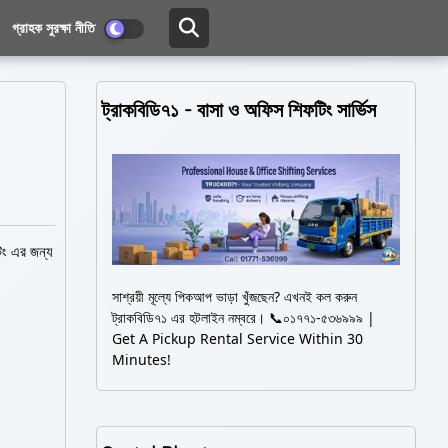
গ্রাহক সুরক্ষা নীতি
ট্রাকবিডি৭১ - বাসা ও অফিস শিফটিং সার্ভিস
িং এর জন্য
সাশ্রয়ী মূল্যে পিকআপ ভাড়া খুঁজছেন? এখনই কল করুন
ট্রাকবিডি৭১ এর হটলাইন নম্বরে। 📞০১৭৭১-৫৩৬৯৯৯ |
Get A Pickup Rental Service Within 30
Minutes!