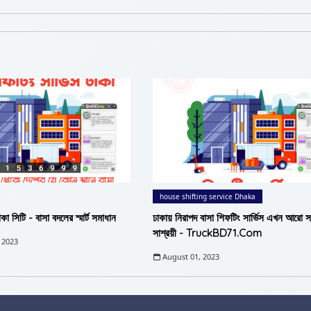
house shifting service Dhaka
াকা সিটি - বাসা বদলের স্মার্ট সমাধান
ঢাকায় নিরাপদ বাসা শিফটিং সার্ভিস এখন আরো
সাশ্রয়ী - TruckBD71.Com
 2023
August 01, 2023