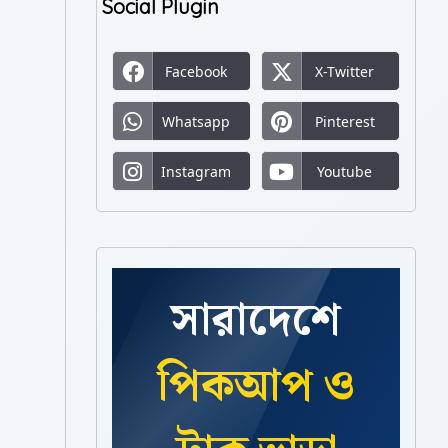
Social Plugin
Facebook
X-Twitter
Whatsapp
Pinterest
Instagram
Youtube
সারাদেশে
পিকআপ ও