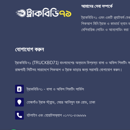
আমাদের সেবা সম্পর্কে
ট্রাকবিডি৭১ এমন একটি প্ল্যাটফর্ম য
পিকআপ মিনি ট্রাক ও কাভার্ড ভ্যান ভা
মেশিনারিজ লোডিং ও আনলোডিং করা 
যোগাযোগ করুন
ট্রাকবিডি৭১ (TRUCKBD71) বাংলাদেশের অন্যতম বিশ্বস্ত বাসা ও অফিস শিফটিং সার্ভিস 
রাজশাহী সিটিসহ সারাদেশে পিকআপ ও ট্রাক ভাড়ার জন্য সরাসরি যোগাযোগ করুন।
ট্রাকবিডি৭১ - বাসা ও অফিস শিফটিং সার্ভিস
তেজগাঁও ট্রাক স্ট্যান্ড, মেয়র আনিসুল হক রোড, ঢাকা
হটলাইন এবং হোয়াটসঅ্যাপ ০১৭৭১-৫৩৬৯৯৯