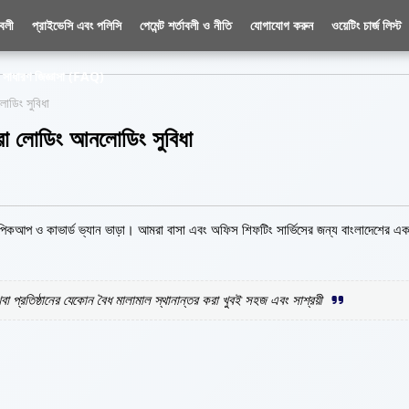
াবলী
প্রাইভেসি এবং পলিসি
পেমেন্ট শর্তাবলী ও নীতি
যোগাযোগ করুন
ওয়েটিং চার্জ লিস্ট
সাধারণ জিজ্ঞাসা (FAQ)
োডিং সুবিধা
বারা লোডিং আনলোডিং সুবিধা
রাক পিকআপ ও কাভার্ড ভ্যান ভাড়া। আমরা বাসা এবং অফিস শিফটিং সার্ভিসের জন্য বাংলাদেশের এক
প্রতিষ্ঠানের যেকোন বৈধ মালামাল স্থানান্তর করা খুবই সহজ এবং সাশ্রয়ী