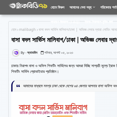
হোমে ফিরুন
আমাদের সেবা সমূহ
পরিষেবার শর্ত
সাধারণ জিজ্ঞাসা (FAQ)
ট্রাক পিকআপ বুকিং ফর্ম
হোম
malibagh
বাসা বদল সার্ভিস মালিবাগ/ঢাকা | অভিজ্ঞ লেবার দ্বারা লোডিং আনল
বাসা বদল সার্ভিস মালিবাগ/ঢাকা | অভিজ্ঞ লেবার দ্
অ্যাডমিন
শনিবার, আগস্ট ০৫, ২০২৩
ঢাকায় নিরাপদ বাসা ও অফিস শিফটিং সার্ভিসের জন্য আমরা দিচ্ছি সাশ্রয়ী মূল্যে ট্
শিফটিং সার্ভিস প্রোভাইডার প্রতিষ্ঠান।
আমাদের মাধ্যমে সমগ্র ঢাকা থেকে দেশের ৬৪ জেলায় আপনার বাসা অফিস অথবা 