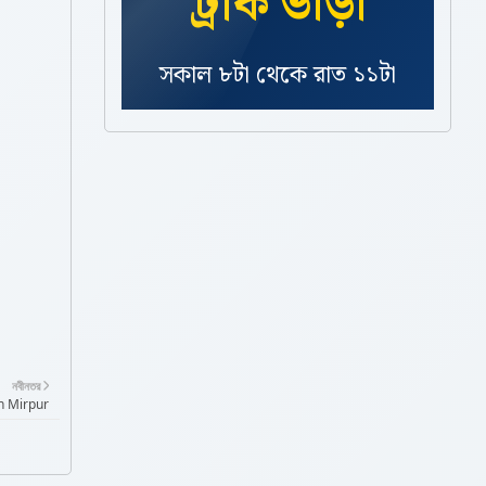
ট্রাক ভাড়া
সকাল ৮টা থেকে রাত ১১টা
সাপোর্ট ও সহজ বুকিং প্রসেস
নবীনতর
 In Mirpur