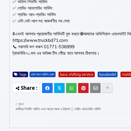
✅ অফিস শিফটিং সার্ভিস
✅ লোডিং আনলোডিং সার্ভিস
✅ প্যাকিং আন-প্যাকিং সার্ভিস
✅ এসি সেট-আপ সহ আকর্ষণীয় সব সেবা
🚦এখনই আপনার প্রয়োজনীয় সার্ভিসটি বুক করতে 🌐আমাদের অফিসিয়াল ওয়েবসাইট 
https://www.truckbd71.com
📞 সরাসরি কল করুন ‎​01771-536999
ট্রাকবিডি৭১.কম এর অভিজ্ঞ টিম পৌঁছে যাবে আপনার ঠিকানায়।
Tags
বাসা বদল সার্ভিস ঢাকা
basa shifting service
basabodol
mali
পূর্বতন
ফার্নিচার শিফটিং সার্ভিস এখন আরো সহজ ও নিরাপদ | লোডিং আনলোডিং সার্ভিস