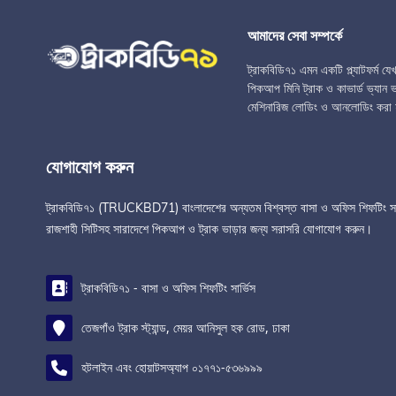
আমাদের সেবা সম্পর্কে
ট্রাকবিডি৭১ এমন একটি প্ল্যাটফর্ম য
পিকআপ মিনি ট্রাক ও কাভার্ড ভ্যান ভা
মেশিনারিজ লোডিং ও আনলোডিং করা 
যোগাযোগ করুন
ট্রাকবিডি৭১ (TRUCKBD71) বাংলাদেশের অন্যতম বিশ্বস্ত বাসা ও অফিস শিফটিং সার্ভিস 
রাজশাহী সিটিসহ সারাদেশে পিকআপ ও ট্রাক ভাড়ার জন্য সরাসরি যোগাযোগ করুন।
ট্রাকবিডি৭১ - বাসা ও অফিস শিফটিং সার্ভিস
তেজগাঁও ট্রাক স্ট্যান্ড, মেয়র আনিসুল হক রোড, ঢাকা
হটলাইন এবং হোয়াটসঅ্যাপ ০১৭৭১-৫৩৬৯৯৯