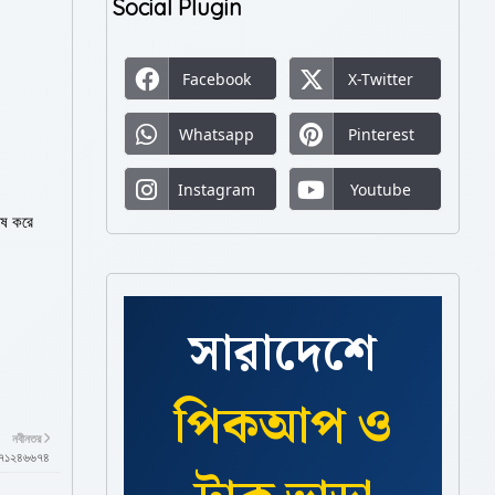
Social Plugin
Facebook
X-Twitter
Whatsapp
Pinterest
Instagram
Youtube
েষ করে
সারাদেশে
পিকআপ ও
নবীনতর
১৫৭১২৪৬৬৭৪