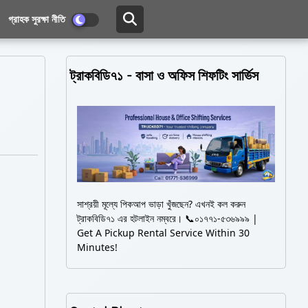
গ্রাহক সুরক্ষা নীতি
ট্রাকবিডি৭১ - বাসা ও অফিস শিফটিং সার্ভিস
সাশ্রয়ী মূল্যে পিকআপ ভাড়া খুঁজছেন? এখনই কল করুন
ট্রাকবিডি৭১ এর হটলাইন নম্বরে। 📞০১৭৭১-৫৩৬৯৯৯ |
Get A Pickup Rental Service Within 30
Minutes!