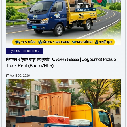
joypurhat-pickup-rental
পিকআপ ও ট্রাক ভাড়া জয়পুরহাট! 📞০১৭৭১৫৩৬৯৯৯ | Joypurhat Pickup
Truck Rent (Bhara/Hire)
April 30, 2026