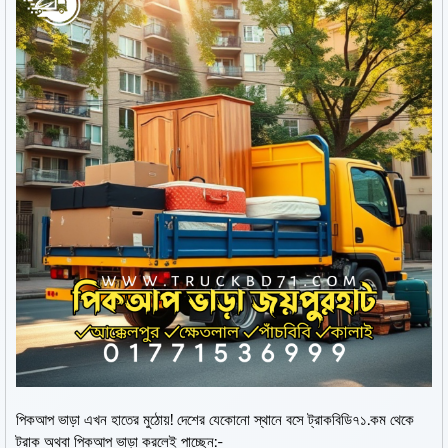
পিকআপ ভাড়া এখন হাতের মুঠোয়! দেশের যেকোনো স্থানে বসে ট্রাকবিডি৭১.কম থেকে
ট্রাক অথবা পিকআপ ভাড়া করলেই পাচ্ছেন:-