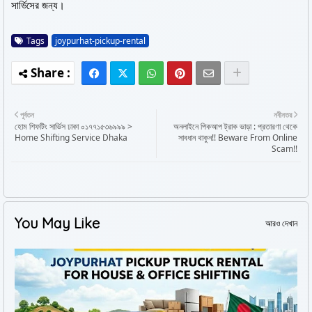
সার্ভিসের জন্য।
Tags
joypurhat-pickup-rental
পূর্বতন
নবীনতর
হোম শিফটিং সার্ভিস ঢাকা ০১৭৭১৫৩৬৯৯৯ >
অনলাইনে পিকআপ ট্রাক ভাড়া : প্রতারণা থেকে
Home Shifting Service Dhaka
সাবধান থাকুন!! Beware From Online
Scam!!
You May Like
আরও দেখান