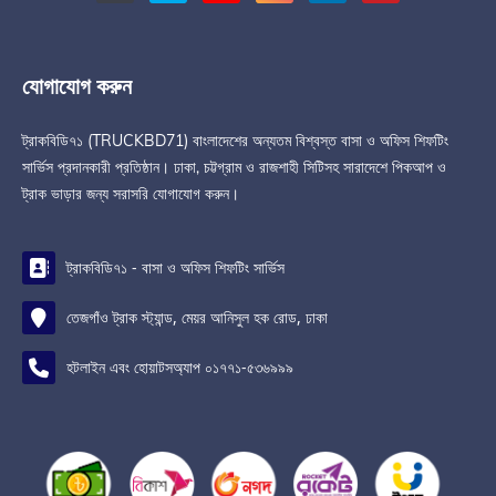
যোগাযোগ করুন
ট্রাকবিডি৭১ (TRUCKBD71) বাংলাদেশের অন্যতম বিশ্বস্ত বাসা ও অফিস শিফটিং
সার্ভিস প্রদানকারী প্রতিষ্ঠান। ঢাকা, চট্টগ্রাম ও রাজশাহী সিটিসহ সারাদেশে পিকআপ ও
ট্রাক ভাড়ার জন্য সরাসরি যোগাযোগ করুন।
ট্রাকবিডি৭১ - বাসা ও অফিস শিফটিং সার্ভিস
তেজগাঁও ট্রাক স্ট্যান্ড, মেয়র আনিসুল হক রোড, ঢাকা
হটলাইন এবং হোয়াটসঅ্যাপ ০১৭৭১-৫৩৬৯৯৯