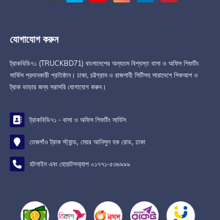
যোগাযোগ করুন
ট্রাকবিডি৭১ (TRUCKBD71) বাংলাদেশের অন্যতম বিশ্বস্ত বাসা ও অফিস শিফটিং
সার্ভিস প্রদানকারী প্রতিষ্ঠান। ঢাকা, চট্টগ্রাম ও রাজশাহী সিটিসহ সারাদেশে পিকআপ ও
ট্রাক ভাড়ার জন্য সরাসরি যোগাযোগ করুন।
ট্রাকবিডি৭১ - বাসা ও অফিস শিফটিং সার্ভিস
তেজগাঁও ট্রাক স্ট্যান্ড, মেয়র আনিসুল হক রোড, ঢাকা
হটলাইন এবং হোয়াটসঅ্যাপ ০১৭৭১-৫৩৬৯৯৯