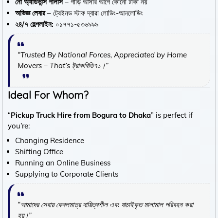
নো অ্যাডভান্স পলিসি
– গাড়ি আসার আগে কোনো টাকা নয়
অভিজ্ঞ লেবার
– ট্রেইনড স্টাফ দ্বারা লোডিং-আনলোডিং
২৪/৭ হেল্পলাইন:
০১৭৭১-৫৩৬৯৯৯
“Trusted By National Forces, Appreciated by Home
Movers – That’s ট্রাকবিডি৭১।”
Ideal For Whom?
“
Pickup Truck Hire from Bogura to Dhaka
” is perfect if
you’re:
Changing Residence
Shifting Office
Running an Online Business
Supplying to Corporate Clients
“আমাদের সেবায় কেবলমাত্র দায়িত্বশীল এবং যাচাইকৃত মালামাল পরিবহন করা
হয়।”