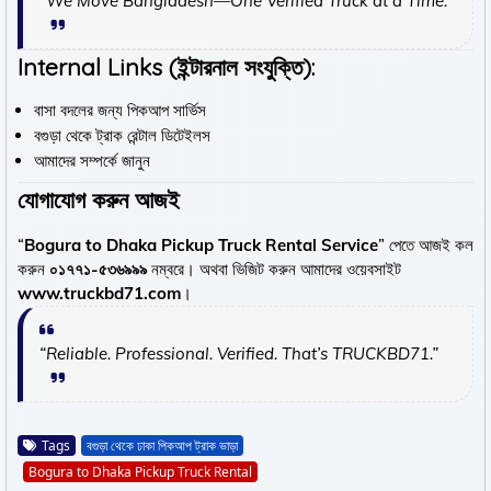
“We Move Bangladesh—One Verified Truck at a Time.”
Internal Links (ইন্টারনাল সংযুক্তি):
বাসা বদলের জন্য পিকআপ সার্ভিস
বগুড়া থেকে ট্রাক রেন্টাল ডিটেইলস
আমাদের সম্পর্কে জানুন
যোগাযোগ করুন আজই
“
Bogura to Dhaka Pickup Truck Rental Service
” পেতে আজই কল
করুন
০১৭৭১-৫৩৬৯৯৯
নম্বরে। অথবা ভিজিট করুন আমাদের ওয়েবসাইট
www.truckbd71.com
।
“Reliable. Professional. Verified. That’s TRUCKBD71.”
Tags
বগুড়া থেকে ঢাকা পিকআপ ট্রাক ভাড়া
Bogura to Dhaka Pickup Truck Rental