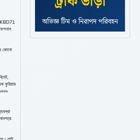
ট্রাক ভাড়া
সকাল ৮টা থেকে রাত ১১টা
TRUCKBD71
রফেশনাল
সাপোর্ট ও সহজ বুকিং প্রসেস
ন্য কোনো
বিনেট,
ক কুরিয়ার
৩৬৯৯৯
যবস্থা
সবাবপত্র
ষয়ে। তাই