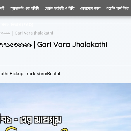
াবলী
প্রাইভেসি এবং পলিসি
পেমেন্ট শর্তাবলী ও নীতি
যোগাযোগ করুন
ওয়েটিং চার্জ লিস্ট
সাধারণ জিজ্ঞাসা (FAQ)
৭৭১৫৩৬৯৯৯ | Gari Vara Jhalakathi
কল ০১৭৭১৫৩৬৯৯৯ | Gari Vara Jhalakathi
alakathi Pickup Truck Vara/Rental