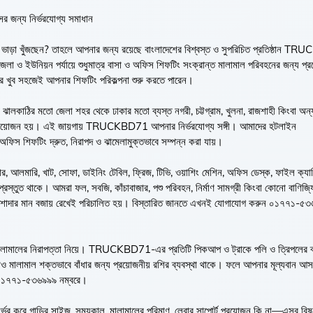
ের জন্য নির্ভরযোগ্য সমাধান
 ভাড়া খুঁজছেন? তাহলে আপনার জন্য রয়েছে বাংলাদেশের বিশ্বস্ত ও সুপরিচিত প্রতিষ্ঠান 
া ও ইউনিয়ন পর্যায়ে শুধুমাত্র বাসা ও অফিস শিফটিং সংক্রান্ত মালামাল পরিবহনের জন্য প্
খুব সহজেই আপনার শিফটিং পরিকল্পনা শুরু করতে পারেন।
 ঝালকাঠির মতো জেলা শহর থেকে ঢাকার মতো ব্যস্ত নগরী, চট্টগ্রাম, খুলনা, রাজশাহী কিংবা অ
ার প্রয়োজন হয়। এই জায়গায় TRUCKBD71 আপনার নির্ভরযোগ্য সঙ্গী। আমাদের হটলাইন
 শিফটিং দ্রুত, নিরাপদ ও ঝামেলামুক্তভাবে সম্পন্ন করা যায়।
ার, আলমারি, খাট, সোফা, ডাইনিং টেবিল, ফ্রিজ, টিভি, ওয়াশিং মেশিন, অফিস ডেস্ক, ফাইল ক্যা
রস্তুত থাকে। আমরা ফল, সবজি, কাঁচাবাজার, পশু পরিবহন, নির্মাণ সামগ্রী কিংবা কোনো বাণিজ্যি
 এবং পেশাদার মান বজায় রেখেই পরিচালিত হয়। বিস্তারিত জানতে এখনই যোগাযোগ করুন ০১৭৭১-৫
 মালামালের নিরাপত্তা নিয়ে। TRUCKBD71-এর প্রতিটি পিকআপ ও ট্রাকে পলি ও ত্রিপলের ব্
াড়াও মালামাল শক্তভাবে বাঁধার জন্য প্রয়োজনীয় রশির ব্যবস্থা থাকে। ফলে আপনার মূল্যবান আ
ন ০১৭৭১-৫৩৬৯৯৯ নম্বরে।
 নির্ভর করে গাড়ির সাইজ, সময়কাল, মালামালের পরিমাণ, লেবার সাপোর্ট প্রয়োজন কি না—এসব বি