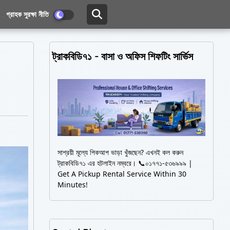
গ্রাহক সুরক্ষা নীতি
ট্রাকবিডি৭১ - বাসা ও অফিস শিফটিং সার্ভিস
সাশ্রয়ী মূল্যে পিকআপ ভাড়া খুঁজছেন? এখনই কল করুন
ট্রাকবিডি৭১ এর হটলাইন নম্বরে। 📞০১৭৭১-৫৩৬৯৯৯ |
Get A Pickup Rental Service Within 30
Minutes!