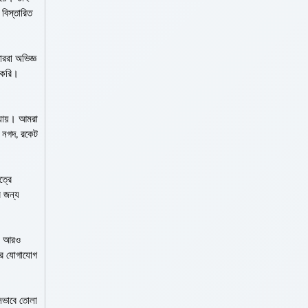
বিস্তারিত
ররা অভিজ্ঞ
া করি।
 যায়। আমরা
শ, নগদ, রকেট
ত্রে
র জন্য
কে আরও
রে যোগাযোগ
ুলভাবে তোলা