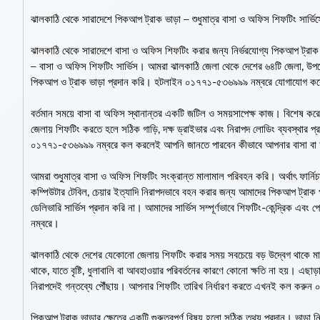
ঝালকাঠি থেকে সারাদেশে পিকআপ ট্রাক ভাড়া – শুধুমাত্র বাসা ও অফিস শিফটিং সার্ভিস
ঝালকাঠি থেকে সারাদেশে বাসা ও অফিস শিফটিং করার জন্য নির্ভরযোগ্য পিকআপ ট্রাক
– বাসা ও অফিস শিফটিং সার্ভিস। আমরা ঝালকাঠি জেলা থেকে দেশের ৬৪টি জেলা, উপজেল
পিকআপ ও ট্রাক ভাড়া প্রদান করি। হটলাইন ০১৭৭১-৫৩৬৯৯৯ নম্বরে যোগাযোগ করে 
বর্তমান সময়ে বাসা বা অফিস স্থানান্তর একটি জটিল ও সময়সাপেক্ষ কাজ। বিশেষ করে
জেলায় শিফটিং করতে হলে সঠিক গাড়ি, দক্ষ ড্রাইভার এবং নিরাপদ লোডিং ব্যবস্থ
০১৭৭১-৫৩৬৯৯৯ নম্বরে কল করলেই আপনি জানতে পারবেন কীভাবে আপনার বাসা বা অফিস
আমরা শুধুমাত্র বাসা ও অফিস শিফটিং সংক্রান্ত মালামাল পরিবহন করি। অর্থাৎ ফার্নিচ
কম্পিউটার টেবিল, চেয়ার ইত্যাদি নিরাপদভাবে বহন করার জন্য আমাদের পিকআপ ট্রাক প্
ডেলিভারি সার্ভিস প্রদান করি না। আমাদের সার্ভিস সম্পূর্ণভাবে শিফটিং-কেন্দ্রিক
নম্বরে।
ঝালকাঠি থেকে দেশের যেকোনো জেলায় শিফটিং করার সময় সবচেয়ে বড় উদ্বেগ থাকে
থাকে, যাতে বৃষ্টি, ধুলাবালি বা আবহাওয়ার পরিবর্তনের কারণে কোনো ক্ষতি না হয়। এছ
নিরাপদেই গন্তব্যে পৌঁছায়। আপনার শিফটিং তারিখ নির্ধারণ করতে এখনই কল করু
পিকআপ ট্রাক ভাড়ার ক্ষেত্রে একটি গুরুত্বপূর্ণ বিষয় হলো সঠিক তথ্য প্রদান। ভাড়া