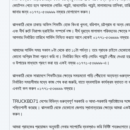
কোটেশন পেতে হলে আপনাকে লোডিং পয়েন্ট, আনলোডিং পয়েন্ট, মালামালের তালিকা, তার
জানার জন্য ০১৭৭১-৫৩৬৯৯৯ নম্বরে যোগাযোগ করুন।
ঝালকাঠি থেকে ঢাকায় অফিস শিফটিং হোক কিংবা খুলনা, বরিশাল, চট্টগ্রাম বা অন্য 
এবং দীর্ঘ রুটে নিরাপদ ড্রাইভিং সম্পর্কে দক্ষ। দীর্ঘ দূরত্বে মালামাল পরিবহনের ক্ষেত্রে
আপনার নির্ধারিত তারিখে সার্ভিস নিশ্চিত করতে আগে থেকেই ০১৭৭১-৫৩৬৯৯৯ নম্বর
আমাদের সার্ভিস সময় সকাল ৮টা থেকে রাত ১১টা পর্যন্ত। তবে গ্রাহক চাইলে যেকোনো 
কোনো অগ্রিম টাকা গ্রহণ করি না। নির্ধারিত দিনে গাড়ি লোডিং পয়েন্টে পৌঁছে দেওয়া হ
ও উপায়ের মাধ্যমে গ্রহণ করা হয় একই নম্বর ০১৭৭১-৫৩৬৯৯৯-এ।
ঝালকাঠি থেকে সারাদেশে শিফটিংয়ের ক্ষেত্রে সময়মতো গাড়ি পৌঁছানো অত্যন্ত গুরুত্বপূর
নির্ধারিত সময়সীমার মধ্যে কাজ শেষ করা জরুরি, যাতে ব্যবসায়িক কার্যক্রম ব্যাহ
এখনই কল করুন ০১৭৭১-৫৩৬৯৯৯ নম্বরে।
TRUCKBD71 দেশের বিভিন্ন গুরুত্বপূর্ণ সরকারি ও আধা-সরকারি প্রতিষ্ঠানের সঙ্গ
শক্তিশালী করেছে। ঝালকাঠি থেকে যেকোনো জেলায় স্থানান্তরের ক্ষেত্রে আমরা এক
করুন।
আমরা গ্রাহকের প্রয়োজন অনুযায়ী লেবার সাপোর্টের ব্যবস্থাও করি নির্দিষ্ট শহরগুলোতে