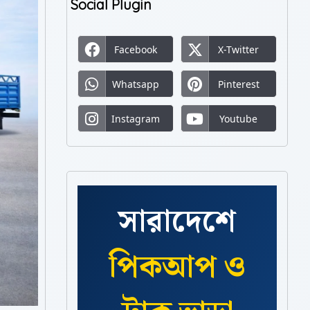
Social Plugin
Facebook
X-Twitter
Whatsapp
Pinterest
Instagram
Youtube
সারাদেশে
পিকআপ ও