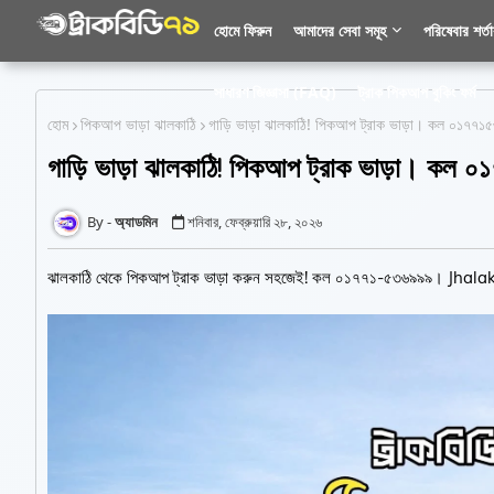
হোমে ফিরুন
আমাদের সেবা সমূহ
পরিষেবার শর্ত
সাধারণ জিজ্ঞাসা (FAQ)
ট্রাক পিকআপ বুকিং ফর্ম
হোম
পিকআপ ভাড়া ঝালকাঠি
গাড়ি ভাড়া ঝালকাঠি! পিকআপ ট্রাক ভাড়া। কল ০১
গাড়ি ভাড়া ঝালকাঠি! পিকআপ ট্রাক ভাড়া। 
অ্যাডমিন
শনিবার, ফেব্রুয়ারি ২৮, ২০২৬
ঝালকাঠি থেকে পিকআপ ট্রাক ভাড়া করুন সহজেই! কল ০১৭৭১-৫৩৬৯৯৯। Jh