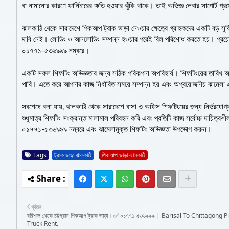
বা নামানোর কারণে ফার্নিচারের ক্ষতি হওয়ার ঝুঁকি থাকে। তাই অভিজ্ঞ লেবার সাপ
ঝালকাঠি থেকে সারাদেশে পিকআপ ট্রাক ভাড়া নেওয়ার ক্ষেত্রে গ্রাহকদের একটি বড় সু
দাবি নেই। লোডিং ও আনলোডিং সম্পন্ন হওয়ার পরেই বিল পরিশোধ করতে হয়। প্রয়োজন
০১৭৭১-৫৩৬৯৯৯ নম্বরে।
একটি সফল শিফটিং অভিজ্ঞতার জন্য সঠিক পরিকল্পনা অপরিহার্য। শিফটিংয়ের তারিখ অন
পারি। এতে করে আপনার কাজ নির্ধারিত সময়ে সম্পন্ন হয় এবং অপ্রয়োজনীয় ঝামে
সবশেষে বলা যায়, ঝালকাঠি থেকে সারাদেশে বাসা ও অফিস শিফটিংয়ের জন্য নির্ভর
শুধুমাত্র শিফটিং সংক্রান্ত মালামাল পরিবহন করি এবং প্রতিটি কাজ সর্বোচ্চ দায়িত
০১৭৭১-৫৩৬৯৯৯ নম্বরে এবং ঝামেলামুক্ত শিফটিং অভিজ্ঞতা উপভোগ করুন।
Tags
ট্রাক ভাড়া ঝালকাঠি
পিকআপ ভাড়া ঝালকাঠি
পূর্বতন
বরিশাল থেকে চট্টগ্রাম পিকআপ ট্রাক ভাড়া। ✅ ০১৭৭১-৫৩৬৯৯৯ | Barisal To Chittagong 
Truck Rent.