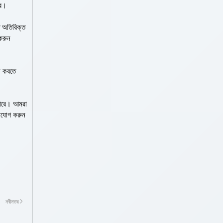
রে।
ত অতিরিক্ত
করুন
্ন করতে
পারে। আমরা
গাযোগ করুন
নবীনতর