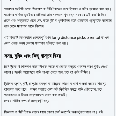
আমাদের প্রতিটি ওপেন পিকআপ বা মিনি ট্রাকের সাথে ত্রিপল ও পলির ব্যবস্থা রাখা হয়।
আমাদের অভিজ্ঞ ড্রাইভার ভাইয়েরা মালামালগুলো খুব যত্ন সহকারে এই কভারিং দিয়ে
ঢেকে এবং শক্তভাবে বেঁধে দেন, যাতে বৃষ্টি বা ধুলাবালির মতো যেকোনো প্রাকৃতিক সমস্যার
হাত থেকে মালামাল থাকে নিরাপদ।
এই বিষয়টি বিশেষভাবে গুরুত্বপূর্ণ যখন long distance pickup rental বা এক
জেলা থেকে অন্য জেলায় মালামাল পরিবহন করা হয়।
সময়, বুকিং এবং কিছু বাস্তব বিষয়
মিনি ট্রাক বা পিকআপ ভাড়া নিশ্চিত করতে সাধারণত অন্তত একদিন আগে বুকিং দেওয়া
ভালো। জরুরি প্রয়োজনে গাড়ি পাওয়া যেতে পারে, তবে তা খুবই সীমিত।
ট্রাফিক জ্যাম, বৃষ্টি, রাস্তার অবস্থা বা যান্ত্রিক কারণে কখনো কখনো সময়ের সামান্য
তারতম্য হতে পারে। আমরা সর্বোচ্চ চেষ্টা করি নির্ধারিত সময়ে গাড়ি পৌঁছানোর, তবে
গ্রাহকদের এ বিষয়ে বাস্তবসম্মত ধারণা রাখা জরুরি।
লেবার সার্ভিস সম্পর্কে গুরুত্বপূর্ণ তথ্য
পিকআপ বা মিনি ট্রাক ভাড়ার সাথে লেবার চার্জ কখনোই অন্তর্ভুক্ত থাকে না। যদি