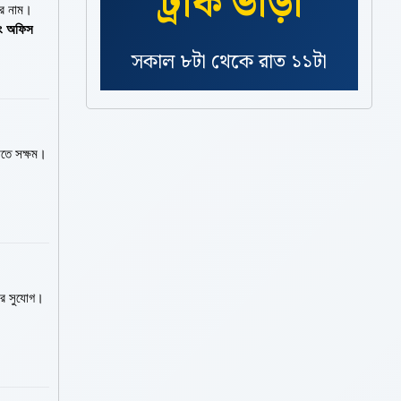
ট্রাক ভাড়া
ের নাম।
এবং অফিস
সকাল ৮টা থেকে রাত ১১টা
সাপোর্ট ও সহজ বুকিং প্রসেস
াতে সক্ষম।
়ার সুযোগ।