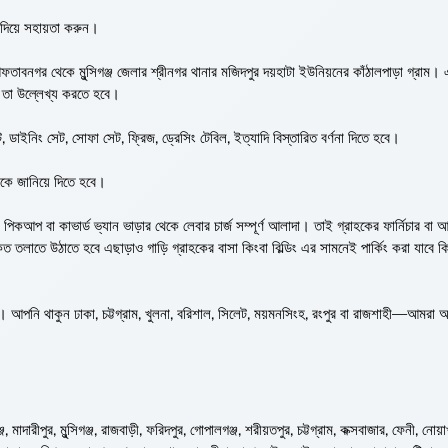
দিয়ে সহায়তা করুন।
াবনগর থেকে মুন্সিগঞ্জ জেলার শ্রীনগর থানার মজিদপুর দয়হাটা ইউনিয়নের কাঁঠালপাড়া গ্রাম।
় তা উল্লেখ্য করতে হবে।
ডাইনিং সেট, সোফা সেট, ফ্রিজ, ড্রেসিং টেবিল, ইত্যাদি বিস্তারিত বর্ণনা দিতে হবে।
রকে জানিয়ে দিতে হবে।
পিকআপ বা কাভার্ড ভ্যান ভাড়ার থেকে লেবার চার্জ সম্পূর্ণ আলাদা। তাই গ্রাহকের ফার্নিচার বা 
লাতে উঠাতে হবে এছাড়াও গাড়ি গ্রাহকের বাসা কিংবা বিল্ডিং এর সামনেই পার্কিং করা যাবে ক
ত। আপনি থাকুন ঢাকা, চট্টগ্রাম, খুলনা, বরিশাল, সিলেট, ময়মনসিংহ, রংপুর বা রাজশাহী—আমরা
মাদারীপুর, মুন্সিগঞ্জ, রাজবাড়ী, ফরিদপুর, গোপালগঞ্জ, শরীয়তপুর, চট্টগ্রাম, কক্সবাজার, ফেনী, নোয়া