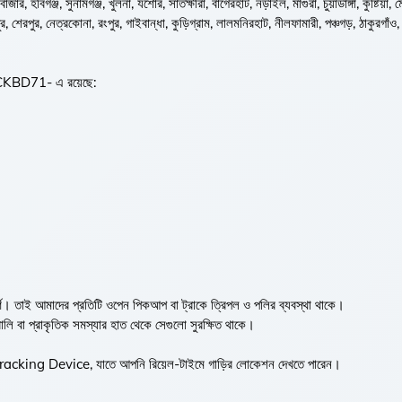
বাজার, হবিগঞ্জ, সুনামগঞ্জ, খুলনা, যশোর, সাতক্ষীরা, বাগেরহাট, নড়াইল, মাগুরা, চুয়াডাঙ্গা, কুষ্টিয়া, 
 শেরপুর, নেত্রকোনা, রংপুর, গাইবান্ধা, কুড়িগ্রাম, লালমনিরহাট, নীলফামারী, পঞ্চগড়, ঠাকুরগাঁও,
TRUCKBD71- এ রয়েছে:
ূর্ণ। তাই আমাদের প্রতিটি ওপেন পিকআপ বা ট্রাকে ত্রিপল ও পলির ব্যবস্থা থাকে।
াবালি বা প্রাকৃতিক সমস্যার হাত থেকে সেগুলো সুরক্ষিত থাকে।
racking Device, যাতে আপনি রিয়েল-টাইমে গাড়ির লোকেশন দেখতে পারেন।