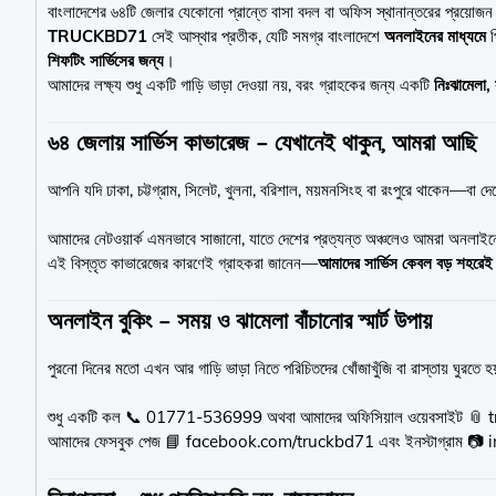
বাংলাদেশের ৬৪টি জেলার যেকোনো প্রান্তে বাসা বদল বা অফিস স্থানান্তরের প্রয়োজন 
TRUCKBD71
সেই আস্থার প্রতীক, যেটি সমগ্র বাংলাদেশে
অনলাইনের মাধ্যমে
প
শিফটিং সার্ভিসের জন্য
।
আমাদের লক্ষ্য শুধু একটি গাড়ি ভাড়া দেওয়া নয়, বরং গ্রাহকের জন্য একটি
নিঃঝামেলা,
৬৪ জেলায় সার্ভিস কাভারেজ – যেখানেই থাকুন, আমরা আছি
আপনি যদি ঢাকা, চট্টগ্রাম, সিলেট, খুলনা, বরিশাল, ময়মনসিংহ বা রংপুরে থাকেন—ব
আমাদের নেটওয়ার্ক এমনভাবে সাজানো, যাতে দেশের প্রত্যন্ত অঞ্চলেও আমরা অনলাইনের
এই বিস্তৃত কাভারেজের কারণেই গ্রাহকরা জানেন—
আমাদের সার্ভিস কেবল বড় শহরেই 
অনলাইন বুকিং – সময় ও ঝামেলা বাঁচানোর স্মার্ট উপায়
পুরনো দিনের মতো এখন আর গাড়ি ভাড়া নিতে পরিচিতদের খোঁজাখুঁজি বা রাস্তায় ঘুরতে 
শুধু একটি কল 📞 01771-536999 অথবা আমাদের অফিসিয়াল ওয়েবসাইট 📎
আমাদের ফেসবুক পেজ 📘
facebook.com/truckbd71
এবং ইনস্টাগ্রাম 📷