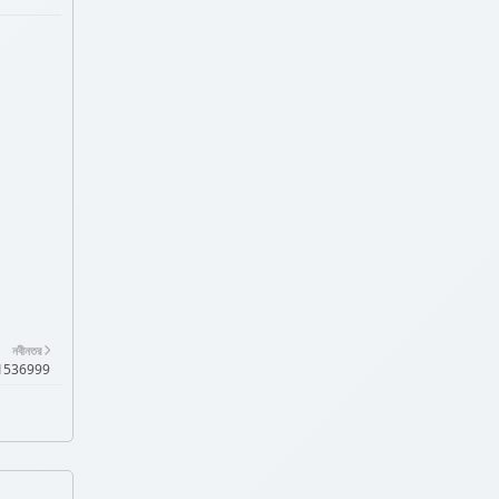
নবীনতর
01771536999