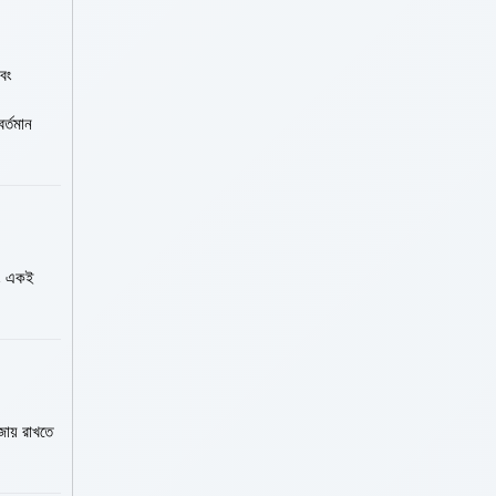
এবং
র্তমান
বং একই
জায় রাখতে