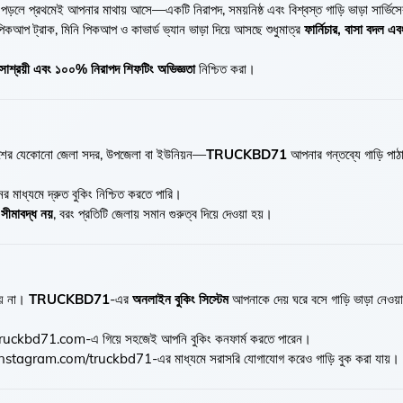
পড়লে প্রথমেই আপনার মাথায় আসে—একটি নিরাপদ, সময়নিষ্ঠ এবং বিশ্বস্ত গাড়ি ভাড়া সার্ভিস
িকআপ ট্রাক, মিনি পিকআপ ও কাভার্ড ভ্যান ভাড়া দিয়ে আসছে শুধুমাত্র
ফার্নিচার, বাসা বদল 
 সাশ্রয়ী এবং ১০০% নিরাপদ শিফটিং অভিজ্ঞতা
নিশ্চিত করা।
া দেশের যেকোনো জেলা সদর, উপজেলা বা ইউনিয়ন—
TRUCKBD71
আপনার গন্তব্যে গাড়ি পাঠ
 মাধ্যমে দ্রুত বুকিং নিশ্চিত করতে পারি।
সীমাবদ্ধ নয়
, বরং প্রতিটি জেলায় সমান গুরুত্ব দিয়ে দেওয়া হয়।
হয় না।
TRUCKBD71
-এর
অনলাইন বুকিং সিস্টেম
আপনাকে দেয় ঘরে বসে গাড়ি ভাড়া নেওয
truckbd71.com
-এ গিয়ে সহজেই আপনি বুকিং কনফার্ম করতে পারেন।
instagram.com/truckbd71
-এর মাধ্যমে সরাসরি যোগাযোগ করেও গাড়ি বুক করা যায়।