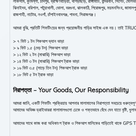
লাকসাম, কুমিল্লা, চাঁদপুর, ব্রাহ্মণবাড়িয়া, খাগড়াছড়ি, রাঙ্গামাটি, বান্দরবান, সিলেট, মৌলভী
ঝিনাইদহ, বরিশাল, পটুয়াখালী, ভোলা, বরগুনা, ঝালকাঠি, পিরোজপুর, ময়মনসিংহ, জামালপুর,
রাজশাহী, নাটোর, নওগাঁ, চাঁপাইনবাবগঞ্জ, পাবনা, সিরাজগঞ্জ।
আমরা বুঝি, প্রতিটি শিফটিংয়ের জন্য প্রয়োজনীয় গাড়ির সাইজ এক নয়। তাই 
> ৭ ফিট ১ টন পিকআপ ভ্যান ভাড়া
> ৯ ফিট ১.৫ (দেড় টন) পিকআপ ভাড়া
> ১২ ফিট ২ টন (মাঝারি) পিকআপ ভাড়া
> ১৪ ফিট ৩ টন (মাঝারি) পিকআপ ট্রাক ভাড়া
> ১৬ ফিট ৩.৫ (সাড়ে তিন টন) পিকআপ ট্রাক ভাড়া
> ১৮ ফিট ৫ টন ট্রাক ভাড়া
নিরাপত্তা – Your Goods, Our Responsibility
আমরা জানি, একটি শিফটিং প্রক্রিয়ায় আপনার মালামালের নিরাপত্তা সবচেয়ে গুরুত্বপ
আমাদের অভিজ্ঞ ড্রাইভাররা মালামালগুলো ঢেকে ও শক্তভাবে বেঁধে দেন যাতে বৃষ্টি, ধুল
আমাদের সাথে কাজ করা অধিকাংশ ট্রাক ও পিকআপ মালিকের গাড়িতেই থাকে GPS T