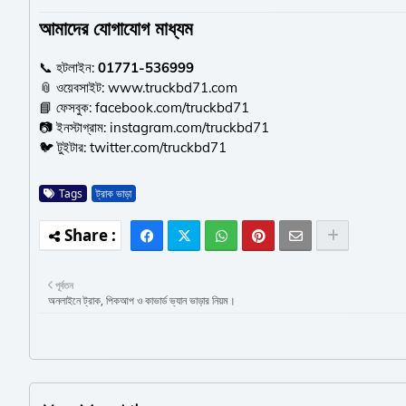
আমাদের যোগাযোগ মাধ্যম
📞 হটলাইন:
01771-536999
📎 ওয়েবসাইট:
www.truckbd71.com
📘 ফেসবুক:
facebook.com/truckbd71
📷 ইনস্টাগ্রাম:
instagram.com/truckbd71
🐦 টুইটার:
twitter.com/truckbd71
Tags
ট্রাক ভাড়া
পূর্বতন
অনলাইনে ট্রাক, পিকআপ ও কাভার্ড ভ্যান ভাড়ার নিয়ম।