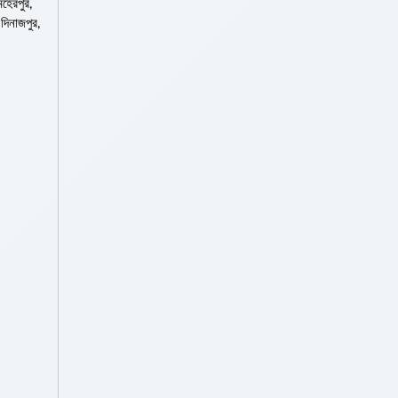
মেহেরপুর,
 দিনাজপুর,