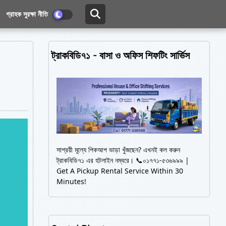
গ্রাহক সুরক্ষা নীতি
ট্রাকবিডি৭১ - বাসা ও অফিস শিফটিং সার্ভিস
সাশ্রয়ী মূল্যে পিকআপ ভাড়া খুঁজছেন? এখনই কল করুন
ট্রাকবিডি৭১ এর হটলাইন নম্বরে। 📞০১৭৭১-৫৩৬৯৯৯ |
Get A Pickup Rental Service Within 30
Minutes!