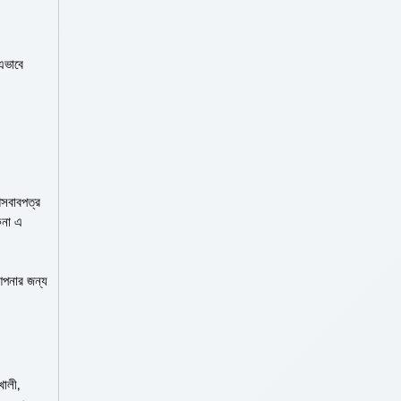
 এভাবে
আসবাবপত্র
িনা এ
 আপনার জন্য
খালী,